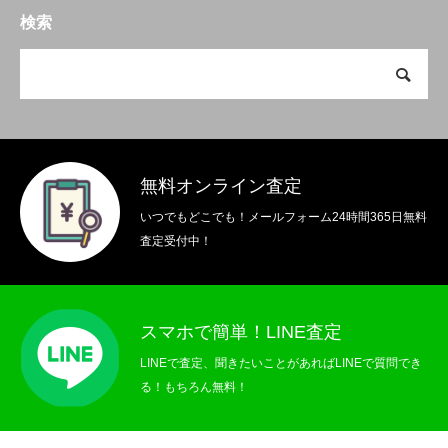
検索
お問い合わせ
買取利用規約
無料オンライン査定
いつでもどこでも！メールフォーム24時間365日無料
査定受付中！
スマホで簡単！LINE査定
LINEで査定、聞きたいことがあればLINEで質問でき
る！もちろん無料！